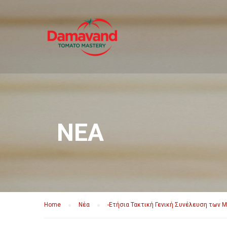
ΝΈΑ
Home
Νέα
-Ετήσια Τακτική Γενική Συνέλευση των 