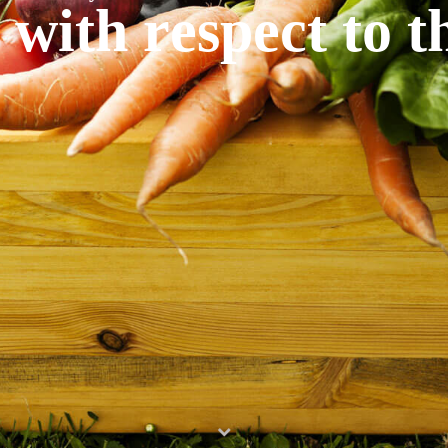
w
i
t
h
r
e
s
p
e
c
t
t
o
t