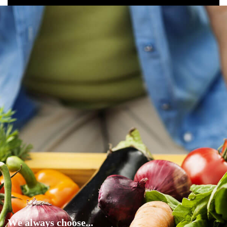
W
e
a
l
w
a
y
s
c
h
o
o
s
e
.
.
.